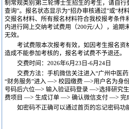
第
制常规类别
三
轮
博士生招生的考生，请自行
查询”。报名状态显示为“招办审核通过”或“材
交报名材料、所有报名材料符合我校报考条件
内进行网上交纳考试费用（200元/人），逾
无效。
考试费限本次报考有效，如因考生报名资
造成不能参加考核的，报名考试费不予退还。
交费时间：
2026年
6
月
23
日
-
6
月
24
日
交费方法：手机微信关注进入
“广州中医药
“财务服务”进入 —> 校园缴费 —>用户名为
号码后六位—> 输入验证码登录 —>选择研究生院
费项目 —> 生成订单 —> 确认微信支付 —> 
如密码不正确可以通过首页的忘记密码功