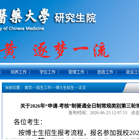
|
|
|
|
|
培养工作
学位工作
管理工作
思政工作
就业工
当前位置：
首页
>>
招生工作
>>
博士生招生
>>
正文
关于2026年“申请-考核”制普通全日制常规类别第三
发布时间：2026-06-23 12:07:53 
各
位考生：
按博士生招生报考流程，报名参加我校
20