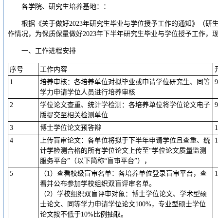
各学院、研究生培养基地：：
根据《关于做好2023年研究生毕业与学位授予工作的通知》（研生
作情况，为保质保量做好2023年下半年研究生毕业与学位授予工作，
一、工作进程安排
序号
工作内容
1
培养审核：各培养单位对拟毕业或申请学位研究生、同等
学力申请学位人员进行培养审核
2
学位论文查重、统计学检测：各培养单位将学位论文电子
版提交至相关检测单位
3
博士学位论文预答辩
4
上传盲审论文：各单位将拟于下半年申请学位且查重、统
计学检测合格的所有学位论文上传至“学位论文质量监测
服务平台”（以下简称“盲审平台”），
5
（1）查看校级盲审名单：各培养单位登录盲审平台，查
看并公布参加学校组织双盲评审名单。
（2）学校组织双盲评审对象：博士学位论文、学术型硕
士论文、同等学力申请学位论文100%，专业型硕士学位
论文按不低于10%比例抽取。