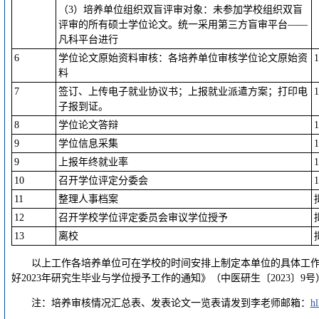
（3）培养单位组织双盲评审对象：未参加学校组织双盲
评审的所有硕士学位论文。统一采用第三方盲审平台——
凡科平台进行
6
学位论文原始资料审核：各培养单位审核学位论文原始资
料
7
签订、上传电子就业协议书；上报就业派遣方案；打印电
子报到证。
8
学位论文答辩
9
学位信息采集
9
上报年终就业率
10
召开学位评定分委会
11
整理人事档案
12
召开学校学位评定委员会审议学位授予
13
离校
以上工作各培养单位可在学校的时间安排上制定本单位的具体工
好2023年研究生毕业与学位授予工作的通知》（中医研生〔2023〕9
注：培养审核情况汇总表、发表论文一览表请发到李老师邮箱：
h