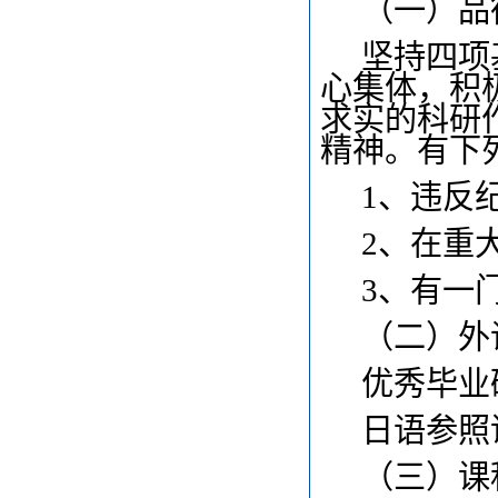
（一）品
坚持四项
心集体，积
求实的科研
精神。有下
1
、违反
2
、在重
3
、有一
（二）外
优秀毕业
日语参照
（三）课