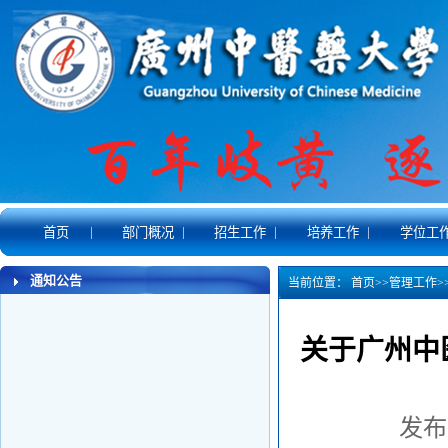
|
|
|
|
首页
部门概况
招生工作
培养工作
学位工
通知公告
当前位置：
首页
>>
管理工作
>
关于广州中
发布时