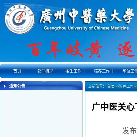
|
|
|
|
首页
部门概况
招生工作
培养工作
学位工
通知公告
当前位置：
首页
>>
管理工作
>
广中医关心
发布时