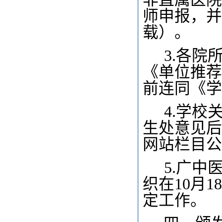
师申报，并
载）。
3.
各院
《单位推荐
前连同《学
4.
学校
生处意见后
网站栏目公
5.
广中
织在10月
定工作。