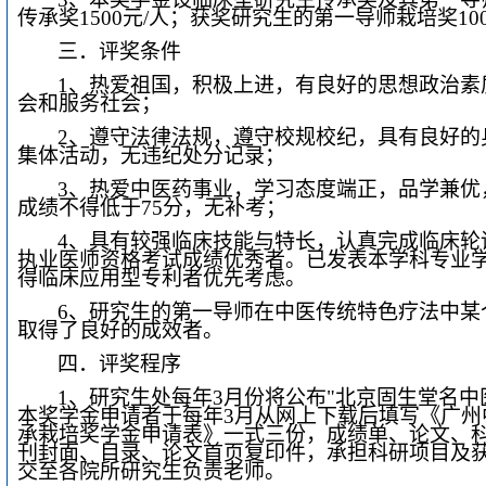
传承奖1500元/人；获奖研究生的第一导师栽培奖100
三．评奖条件
1
、热爱祖国，积极上进，有良好的思想政治素
会和服务社会；
2
、遵守法律法规，遵守校规校纪，具有良好的
集体活动，无违纪处分记录；
3
、热爱中医药事业，学习态度端正，品学兼优
成绩不得低于75分，无补考；
4
、
具有较强临床技能与特长，认真完成临床轮
执业医师资格考试成绩优秀者。已发表本学科专业
得临床应用型专利者优先考虑。
6
、研究生的第一导师在中医传统特色疗法中某
取得了良好的成效者。
四．评奖程序
1
、研究生处每年3月份将公布"北京固生堂名中
本奖学金申请者于每年3月从网上下载后填写《广州
承栽培奖学金申请表》一式三份，成绩单、论文、
刊封面、目录、论文首页复印件，承担科研项目及
交至各院所研究生负责老师。