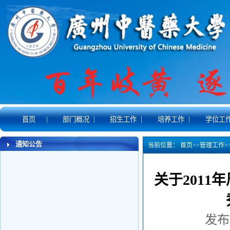
|
|
|
|
首页
部门概况
招生工作
培养工作
学位工
通知公告
当前位置：
首页
>>
管理工作
>
关于201
发布时