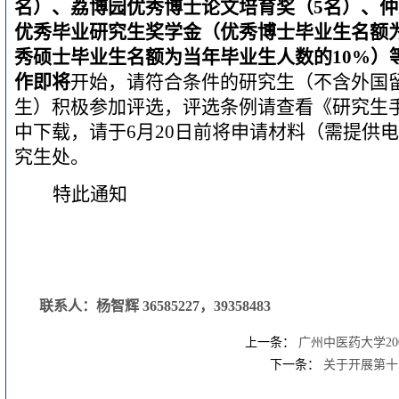
名）、荔博园优秀博士论文培育奖（
5
名）、仲
优秀毕业研究生奖学金（优秀博士毕业生名额
秀硕士毕业生名额为当年毕业生人数的
10%
）
作即将
开始，请符合条件的研究生（不含外国
生）积极参加评选，评选条例请查看《研究生
中下载，请于
6
月
20
日前
将申请材料（需提供电
究生处。
特此通知
联系人：杨智辉 36585227，39358483
上一条：
广州中医药大学20
下一条：
关于开展第十