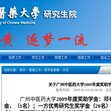
|
|
|
|
|
培养工作
学位工作
管理工作
思政工作
就业工
当前位置：
首页
>>
管理工作
>>
奖学金管理
>>
正文
关于广州中医药大学2009年度奖助
发布时间：2009-06-04 00:00:00 
广州中医药大学
2009
年度奖助学金：邓
金，（
1
名）；一方优秀研究生奖学金（
20
名）