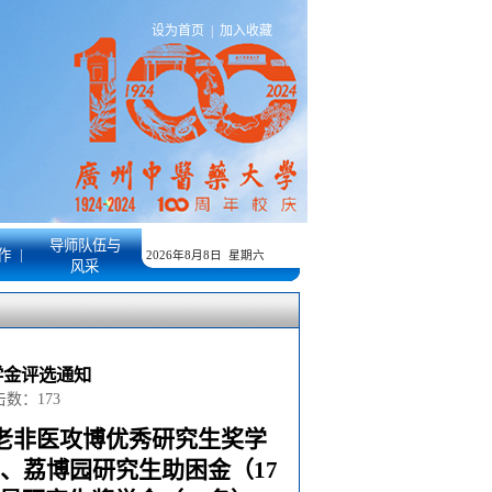
设为首页
|
加入收藏
导师队伍与
|
作
2026年8月8日 星期六
风采
学金评选通知
点击数：
173
老非医攻博优秀研究生奖学
、荔博园研究生助困金（
17