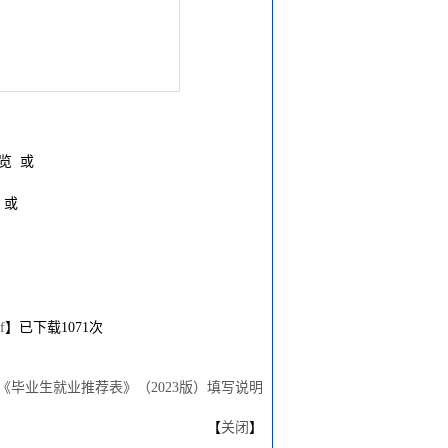
览 或
 或
f
】已下载
1071
次
《毕业生就业推荐表》（2023版）填写说明
【
关闭
】