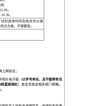
880，
时间：
12:00，
—16:30。
考试的具体时间及地点均以准
上所示为准，不得更改。
再上网验证；
证件照片电子版（
以学号命名，且不能带有任
为纯蓝或纯红
）发送至指定相关部门邮箱。
片。
位研究生工作秘书或辅导员，由研究生培养