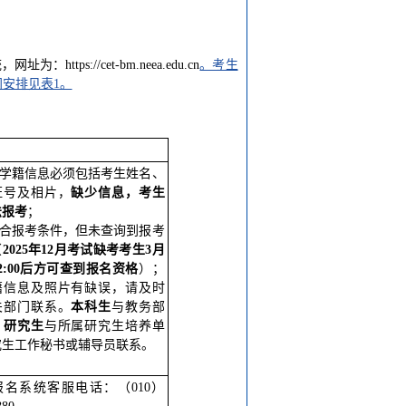
s://cet-bm.neea.edu.cn
。考生
间安排见表1。
生学籍信息必须包括考生姓名、
证号及相片，
缺少信息，考生
法报考
；
符合报考条件，但未查询到报考
（
202
5
年
12
月考试缺考考生
3
月
2
:00
后方可
查到报名资格
）；
籍信息及照片有缺误，请及时
关部门联系。
本科生
与教务部
，
研究生
与所属研究生培养单
究生工作秘书或辅导员联系。
报名系统客服电话：（010）