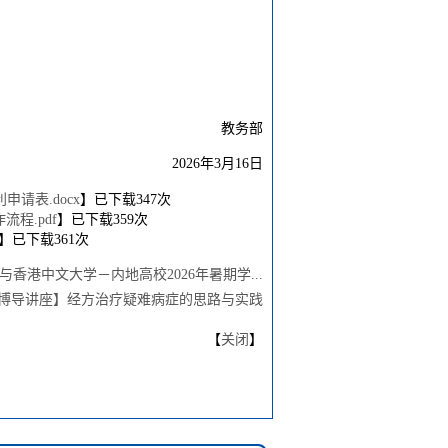
教务部
2026年3月16日
请表.docx
】已下载
347
次
程.pdf
】已下载
359
次
】已下载
361
次
香港中文大学－内地高校2026年暑期学...
博导讲座】经方治疗疑难病症的思路与实践
【
关闭
】