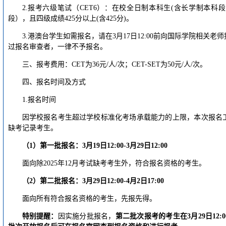
2.报考六级笔试（CET6）：在校全日制本科生(含长学制本
段），且四级成绩425分以上(含425分)。
3.港澳台学生如需报名，请在3月17日12:00前向国际学院相关
过报名审查者，一律不予报名。
三、报考费用：CET为36元/人/次；CET-SET为50元/人/次。
四、报名时间及方式
1.报名时间
因学校报名考生超过学校标准化考场承载能力的上限，本次报名工作
缺考记录考生。
（1）
第一批报名：
3
月
1
9
日1
2
:00-
3
月2
9
日1
2
:00
面向除2025年12月考试缺考考生外，符合报名资格的考生。
（2）
第二批报名：
3
月2
9
日1
2
:00-
4
月2日17:00
面向所有符合报名资格的考生，先报先得。
特别提醒：
因实施分批报名，
第二批次报考的考生在
3
月
2
9
日
12:0