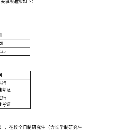
有关事项通知如下：
间
20
:25
间
进行
准考证
进行
准考证
科段），在校全日制研究生（含长学制研究生