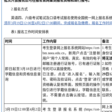
批次开放报名
后可在报名官网查到报名资格和进行报考
。
2.报名方式
英语四、六级考试笔试及口语考试报名使用全国统一网上报名系统，网址为：http
须在3月19日12:00至4月2日17:00期间，完成报名及缴费，报名工作时
表1.报名工作时间安排表
时间
工作内容
备注
考生登录网上报名系统网站https://cet-
1.考
bm.neea.edu.cn，新用户点击“注册新
身份
用户”用个人常用、真实、有效的电子
将无
邮箱注册通行证账号，已有通行证账
2.如
即日起至3月18日进行
号的可以直接使用。
资格
学籍信息和资格信息查
已注册，点击“进入报名”，输入账
2
9
日1
询
号、密码及验证码，点击“登录”进行
或学
资格确认复核界面，按照页面的操作
与相
指引进行学籍信息确认，学籍信息无
联系
误，不需要点击确认按钮，退出系
位研
统。
网上
3月19日12:00至4月2日
考生登录报名系统(https://cet-