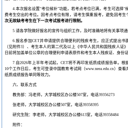
4.本次报名设置“考位候补”功能，若考点考位已满，考生可选择
费考生空出的考位。因考点考位有限，请考生慎重报考，避免因考生
次无故缺考考生在下一次考试报考进行限制。
5.请各学院做好报名的宣传与组织工作，及时准确地将有关事项
6.报名参加CET并申请提供合理便利的残疾考生，应正式提出
（见附件3）、考生本人的第二代及以上《中华人民共和国残疾人证》
日前将加盖单位公章的合理便利申请表原件和考生本人残疾证、身份证
7.自2026年上半年考试起，CET将不再印发纸质成绩报告单
10个工作日后，考生可登录中国教育考试网（www.neea.edu.cn
纸质成绩报告单同等效力。
六、联系方式
教务部：冯老师，大学城校区办公楼507室，电话39356273
张老师，大学城校区办公楼507室，电话39358395
研究生院：李老师，大学城校区办公楼613室，电话39358484
附件：