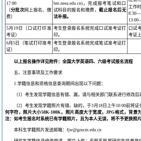
62987
17:00
bm.neea.edu.cn)，完成报考笔试和口
工作
（
分批次
网上报名、缴
试科目的报名和缴费，
截止报名后无
8:30—
费）
法补报。
13:00
5月19日（口试打印准
考生登录报名系统完成口试准考证打
口试
考证）
印。
考证
6月5日（笔试打印准考
考生登录报名系统完成笔试准考证打
证）
印。
以上报名操作详见附件：全国大学英语四、六级考试报名流程
五、注意事项及工作要求
1.学籍信息和资格信息查询期间出现以下问题：
（1）考生发现学籍信息有错、漏，请与相关部门联系进行修改后
（2）考生发现学籍照片有错、缺的，于3月18日上午10:00前将
何字符，
照片大小50K-100K，照片高度大于宽度，JPG格式
，背景
注：如考生报名时系统已有学籍照片，且为本人无误，将不予更换照
本科生学籍照片发送邮箱：fjw@gzucm.edu.cn
研究生学籍信息修改申请、照片上传：先联系所属研究生培养单