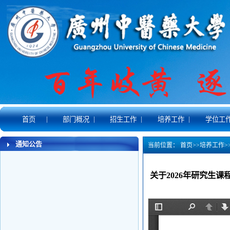
|
|
|
|
首页
部门概况
招生工作
培养工作
学位工
通知公告
当前位置：
首页
>>
培养工作
>
关于2026年研究生