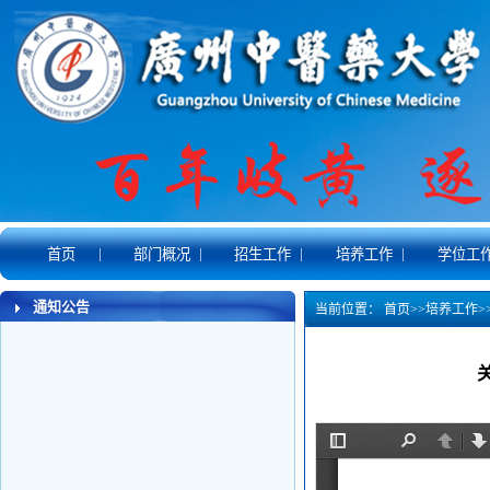
|
|
|
|
首页
部门概况
招生工作
培养工作
学位工
通知公告
当前位置：
首页
>>
培养工作
>