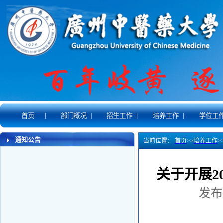
|
|
|
|
首页
部门概况
招生工作
培养工作
学位工
通知公告
当前位置：
首页
>>
培养工作
>
关于开展2
发布时