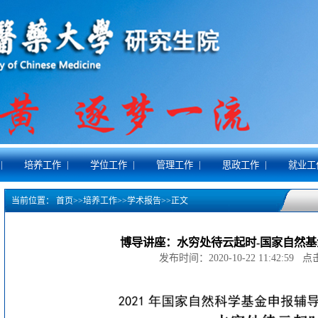
|
|
|
|
|
培养工作
学位工作
管理工作
思政工作
就业工
当前位置：
首页
>>
培养工作
>>
学术报告
>>
正文
博导讲座：水穷处待云起时-国家自然
发布时间：2020-10-22 11:42:59 