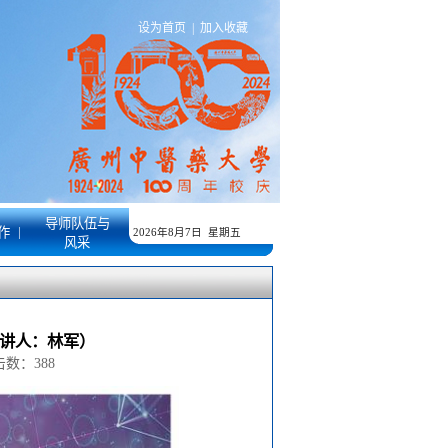
设为首页
|
加入收藏
导师队伍与
|
作
2026年8月7日 星期五
风采
主讲人：林军）
点击数：
388