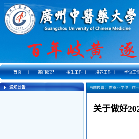
|
|
|
|
首页
部门概况
招生工作
培养工作
学位工
通知公告
当前位置：
首页
>>
学位工作
>
关于做好2