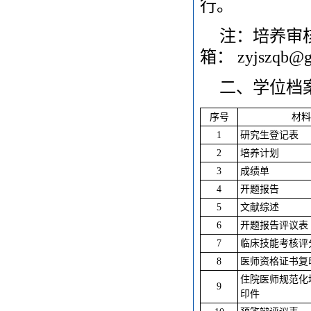
行。
注：培养审
箱： zyjszqb@g
二、学位档
序号
材料
1
研究生登记表
2
培养计划
3
成绩单
4
开题报告
5
文献综述
6
开题报告评议表
7
临床技能考核评
8
医师资格证书复
住院医师规范化
9
印件