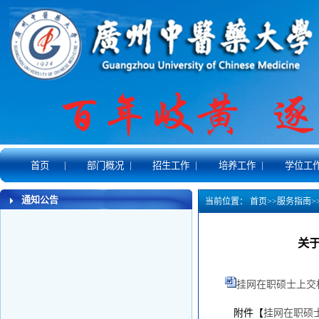
|
|
|
|
首页
部门概况
招生工作
培养工作
学位工
通知公告
当前位置：
首页
>>
服务指南
>
关
挂网在职硕士上交相
附件【
挂网在职硕士