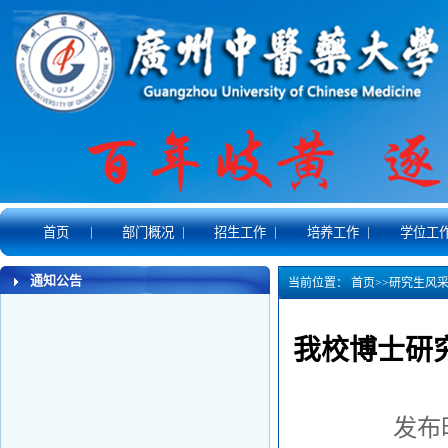
|
|
|
|
首页
部门概况
招生工作
培养工作
学位工
通知公告
当前位置：
首页
>>
研究生风
我校博士研究
发布时