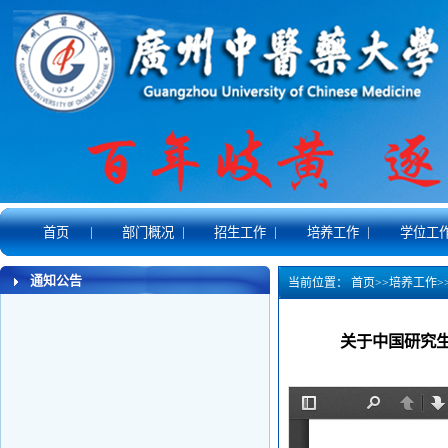
|
|
|
|
首页
部门概况
招生工作
培养工作
学位工
通知公告
当前位置：
首页
>>
培养工作
>
关于中国研究生