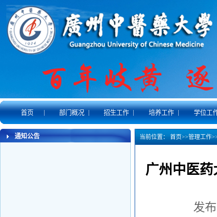
|
|
|
|
首页
部门概况
招生工作
培养工作
学位工
通知公告
当前位置：
首页
>>
管理工作
>
广州中医药
发布时