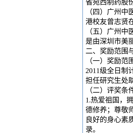
省宛西制药股
（四）广州中
港校友曾志贤
（五）广州中
是由深圳市美
二、
奖励范围
（一）奖励范
2011
级全日制
担任研究生处
（
二）评奖条
1.
热爱祖国，
德修养；尊敬
良好的身心素
录。