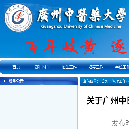
|
|
|
|
首页
部门概况
招生工作
培养工作
学位工
通知公告
当前位置：
首页
>>
管理工作
>
关于广州中
发布时间