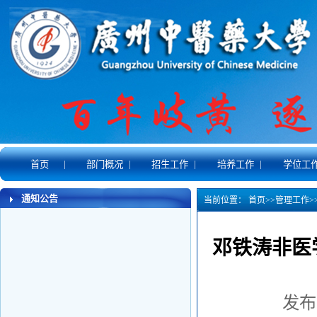
|
|
|
|
首页
部门概况
招生工作
培养工作
学位工
通知公告
当前位置：
首页
>>
管理工作
>
邓铁涛非医
发布时