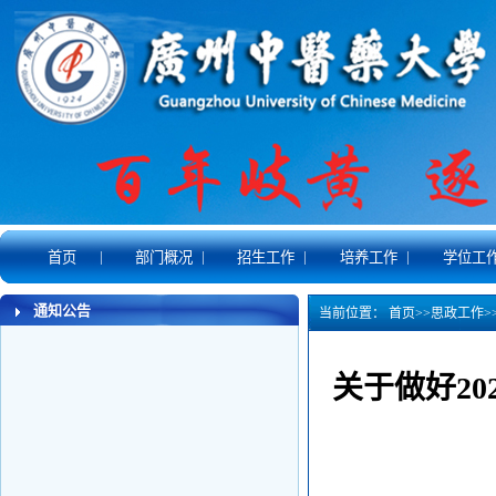
|
|
|
|
首页
部门概况
招生工作
培养工作
学位工
通知公告
当前位置：
首页
>>
思政工作
>
关于做好2