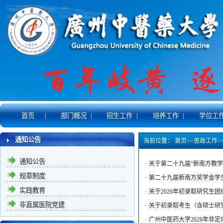
|
|
|
|
首页
部门概况
招生工作
培养工作
学位工
通知公告
当前位置：
首页
>>
思政工作
>
通知公告
·
关于第二十九届“新南方教
规章制度
·
第二十九届新南方奖学金学
实践教育
·
关于2026年初录取研究生
非直属医院党建
·
关于初录取考生（含硕士研
·
广州中医药大学2026年非