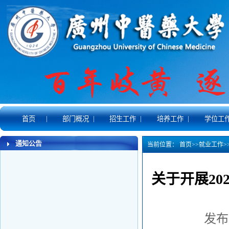
|
|
|
|
首页
部门概况
招生工作
培养工作
学位工
通知公告
当前位置：
首页
>>
就业工作
>
关于开展20
发布时