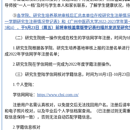
导师按“一人一档”及时与学生本人和家长联系，了解学生健康状况，
③
各学院、研究生培养基地审核后汇总本单位在校研究生注册情况，提
一学期研究生注册情况登记表》和《广州中医药大学2022-2023学
3和4），
于
9月23日（周五）
前
将审核盖章版登记表扫描并发送至研究
（二）研究生院统一操作完成在校生的学信网学年注册，时间为9月24
1.研究生院根据各学院、研究生培养基地审核上报的注册名单进
成2022年学信网学年注册名单；
2.研究生院在学信网统一完成为2022年度学籍注册操作。
（三）研究生登陆学信网核对学籍信息，时间为10月1日-10月23
1.个人登陆：
学信网网址：
https://www.chsi.com.cn/
注册用户名需认真核对，以免提交后无法找回用户名。注册后请
和电子照片校对，以及毕业后个人学信档案查询。（已注册过则无需
取信息保持一致），否则无法自动匹配学籍信息。
2.学籍信息核对