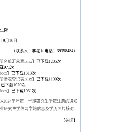
院
6日
（联系人：李老师电话：39358484）
名单汇总表.xlsx
】已下载
1205
次
载
971
次
cx
】已下载
1313
次
情况登记表.xlsx
】已下载
1100
次
】已下载
1020
次
cx
】已下载
1031
次
23-2024学年第一学期研究生学籍注册的通知
毕业研究生学信网学籍信息及学历照片核对...
【
关闭
】