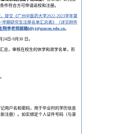
待条件符合方可申请返校和注册。
交《广州中医药大学2022-2023学年第
年第一学期研究生注册名单汇总表》（详见附件
生院李老师邮箱
hllyj@gzucm.edu.cn
。
日-9月30 日。
行汇总，审核在校生的休学和退学名单，形
日。
牢记用户名和密码，用于毕业时的学历信息
重新注册）。如实绑定个人证件号码（与录