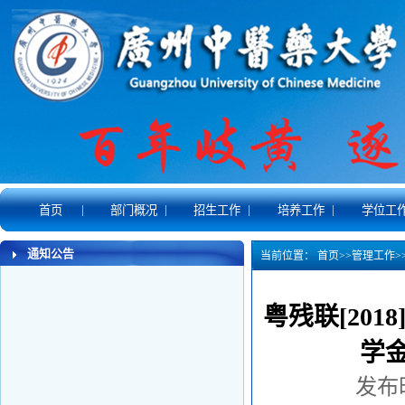
|
|
|
|
首页
部门概况
招生工作
培养工作
学位工
通知公告
当前位置：
首页
>>
管理工作
>
粤残联[20
学
发布时