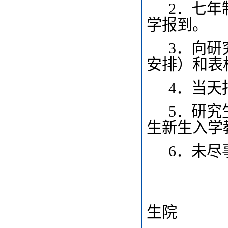
2
．七年
学报到。
3
．向研
安排）和表
4
．当天
5
．研究
生新生入学
6
．未尽
广
生院