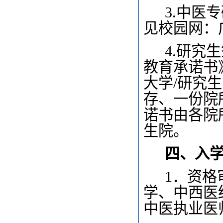
3.
中医专
见校园网：
4.
研究生
教育承诺书
大学/研究
存、一份院
诺书由各院
生院。
四、入
1
．资格
学、中西医
中医执业医