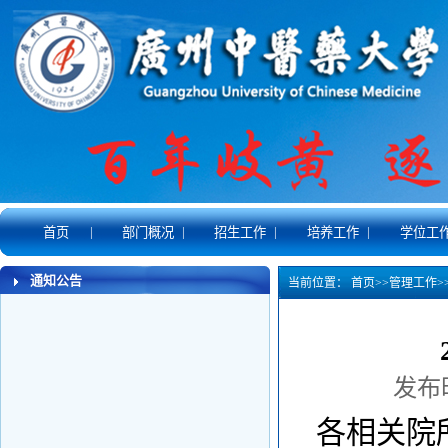
|
|
|
|
首页
部门概况
招生工作
培养工作
学位工
通知公告
当前位置：
首页
>>
管理工作
>
发布时
各相关院