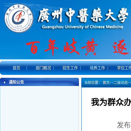
|
|
|
|
首页
部门概况
招生工作
培养工作
学位工
通知公告
当前位置：
首页
>>
二级动态
>
我为群众办
发布时