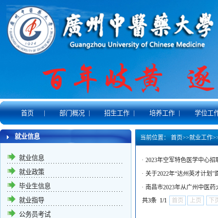
|
|
|
|
首页
部门概况
招生工作
培养工作
学位工
就业信息
当前位置：
首页
>>
就业工作
>
就业信息
·
2023年空军特色医学中心
就业政策
·
关于2022年“达州英才计
毕业生信息
·
南昌市2023年从广州中医
就业指导
共3条 1/1
首页
上页
下
公务员考试