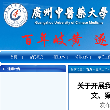
|
|
|
|
首页
部门概况
招生工作
培养工作
学位工
通知公告
当前位置：
首页
>>
思政工作
>
关于开展我
文、
发布