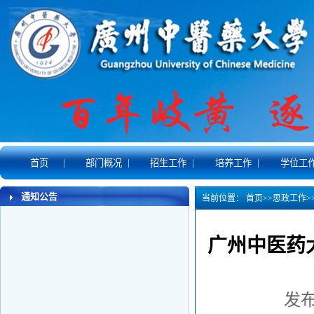
|
|
|
|
首页
部门概况
招生工作
培养工作
学位工
通知公告
当前位置：
首页
>>
思政工作
>
广州中医药大
发布