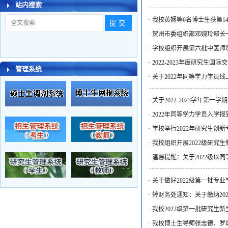
站内搜索
·
我校黄娴等6名博士生获第
·
贺州市委组织部邓婉玲部长
·
学校组织开展第六批中医师
·
2022-2023年度研究生
管理系统
·
关于2022年同等学力学员
·
关于2022-2023学年第
·
2022年同等学力学员入学
·
学校举行2022年研究生创
·
我校组织开展2022级研究
·
温馨提醒：关于2022级以
·
关于做好2022级第一批专
·
转财务处通知：关于缴纳202
·
我校2022级第一批研究生
·
我校博士生导师张忠德、罗