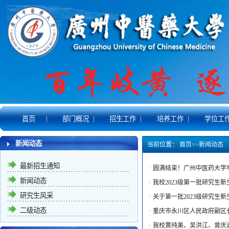
|
|
|
|
首页
部门概况
招生工作
培养工作
学位工
新闻动态
当前位置：
首页
>>
新闻动态
最新招生通知
·
圆满结束！广州中医药大学
新闻动态
·
我校2023级第一批研究生
研究生风采
·
关于第一批2023级研究生
二级动态
·
重庆市永川区人民政府副区
·
我校黄纯美、吴洪江、曾庆波